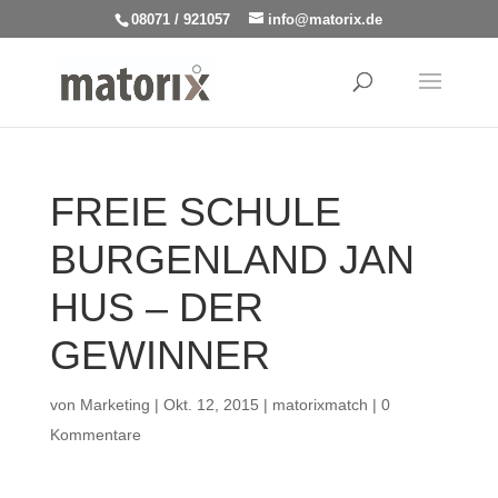
08071 / 921057
info@matorix.de
FREIE SCHULE
BURGENLAND JAN
HUS – DER
GEWINNER
von
Marketing
|
Okt. 12, 2015
|
matorixmatch
|
0
Kommentare