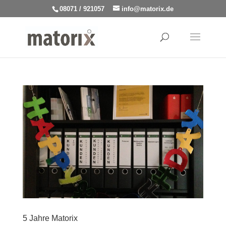
08071 / 921057
info@matorix.de
5 Jahre Matorix