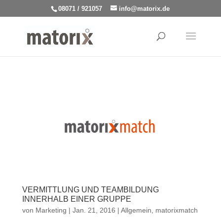
08071 / 921057
info@matorix.de
VERMITTLUNG UND TEAMBILDUNG
INNERHALB EINER GRUPPE
von
Marketing
|
Jan. 21, 2016
|
Allgemein
,
matorixmatch