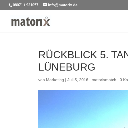
08071 / 921057
info@matorix.de
RÜCKBLICK 5. T
LÜNEBURG
von
Marketing
|
Juli 5, 2016
|
matorixmatch
|
0 K