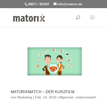
08071 / 921057
info@matorix.de
MATORIXMATCH – DER KURZFILM
von
Marketing
|
Feb. 14, 2016
|
Allgemein
,
matorixmatch