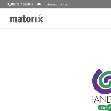
08071 / 921057
info@matorix.de